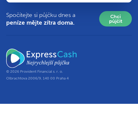
Spočítejte si půjčku dnes a
Chci
půjčit
peníze mějte zítra doma.
© 2026 Provident Financial s. r. o.
Olbrachtova 2006/9, 140 00 Praha 4