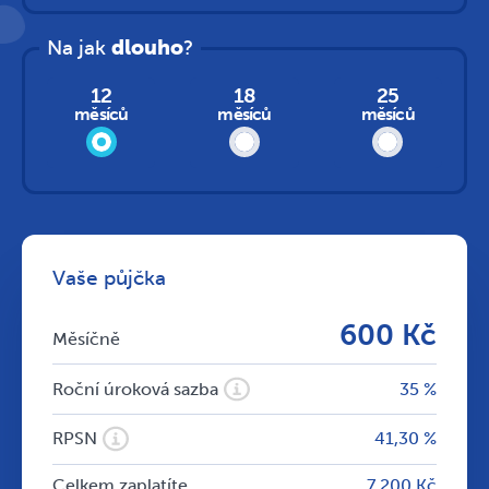
Na jak
dlouho
?
12
18
25
měsíců
měsíců
měsíců
Vaše půjčka
600 Kč
Měsíčně
Roční úroková sazba
35 %
RPSN
41,30 %
Celkem zaplatíte
7 200 Kč