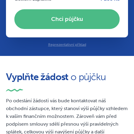
Chci půjčku
Reprezentativní příklad
Vyplňte žádost
Žádost byla úspěšně
o půjčku
odeslána,
Po odeslání žádosti vás bude kontaktovat náš
obchodní zástupce, který stanoví výši půjčky vzhledem
k vašim finančním možnostem. Zároveň vám před
podpisem smlouvy sdělí přesnou výši pravidelných
splátek, celkovou výši navýšení půjčky a další