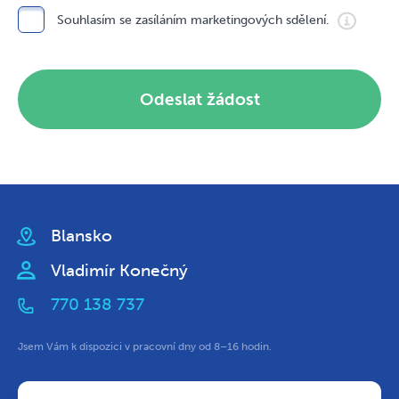
Souhlasím se zasíláním marketingových sdělení.
Odeslat žádost
Blansko
Vladimír Konečný
770 138 737
Jsem Vám k dispozici v pracovní dny od 8–16 hodin.