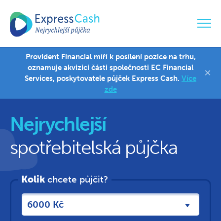
Provident Financial míří k posílení pozice na trhu,
Blansko
770 138 737
oznamuje akvizici části společnosti EC Financial
×
Vladimír Konečný
Services, poskytovatele půjček Express Cash.
Více
zde
Nejrychlejší
spotřebitelská půjčka
Kolik
chcete půjčit?