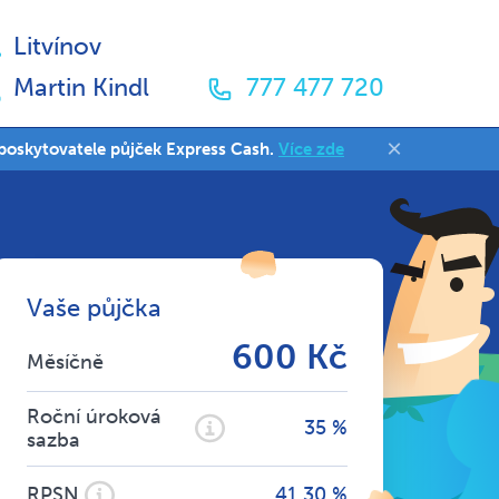
Litvínov
Martin Kindl
777 477 720
×
, poskytovatele půjček Express Cash.
Více zde
Vaše půjčka
600 Kč
Měsíčně
Roční úroková
35 %
sazba
RPSN
41,30 %