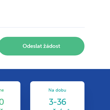
Odeslat žádost
me
Na dobu
0
3-36