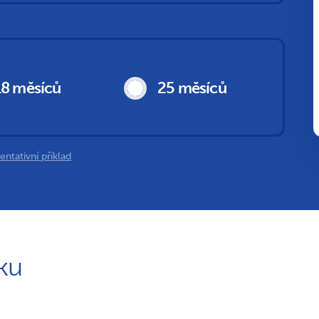
18 měsíců
25 měsíců
ntativní příklad
ku
Žádost byla úspěšně odeslána