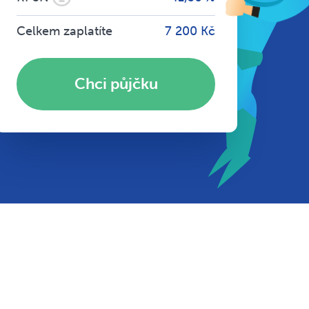
Celkem zaplatíte
7 200 Kč
Chci půjčku
,