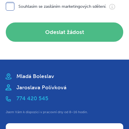
Souhlasím se zasíláním marketingových sdělení.
Odeslat žádost
Mladá Boleslav
Jaroslava Polívková
774 420 545
Jsem Vám k dispozici v pracovní dny od 8–16 hodin.