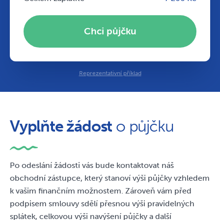
Chci půjčku
Reprezentativní příklad
Vyplňte žádost
Žádost byla úspěšně
o půjčku
odeslána,
Po odeslání žádosti vás bude kontaktovat náš
obchodní zástupce, který stanoví výši půjčky vzhledem
k vašim finančním možnostem. Zároveň vám před
podpisem smlouvy sdělí přesnou výši pravidelných
splátek, celkovou výši navýšení půjčky a další