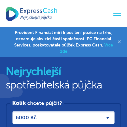
Provident Financial míří k posílení pozice na trhu,
Mladá Boleslav
774 420 545
oznamuje akvizici části společnosti EC Financial
×
Jaroslava Polívková
Services, poskytovatele půjček Express Cash.
Více
zde
Nejrychlejší
spotřebitelská půjčka
Kolik
chcete půjčit?