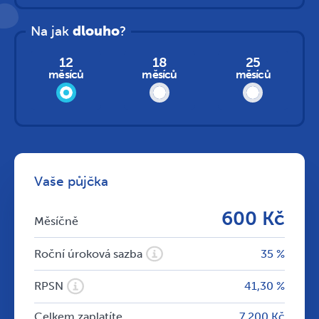
Na jak
dlouho
?
12
18
25
měsíců
měsíců
měsíců
Vaše půjčka
600 Kč
Měsíčně
Roční úroková sazba
35 %
RPSN
41,30 %
Celkem zaplatíte
7 200 Kč