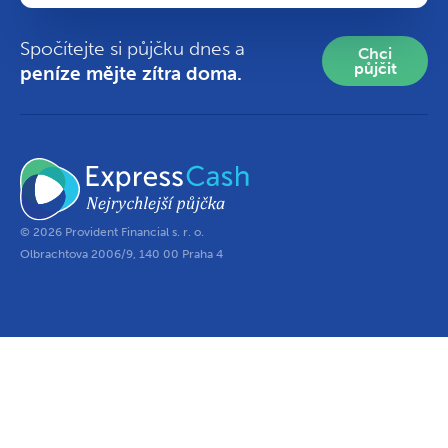
Spočítejte si půjčku dnes a
Chci
půjčit
peníze mějte zítra doma.
© 2026 Provident Financial s. r. o.
Olbrachtova 2006/9, 140 00 Praha 4