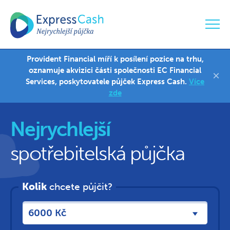
Provident Financial míří k posílení pozice na trhu,
Ostrava
770 330 322
oznamuje akvizici části společnosti EC Financial
×
Valérie Šlégrová
Services, poskytovatele půjček Express Cash.
Více
zde
Nejrychlejší
spotřebitelská půjčka
Kolik
chcete půjčit?