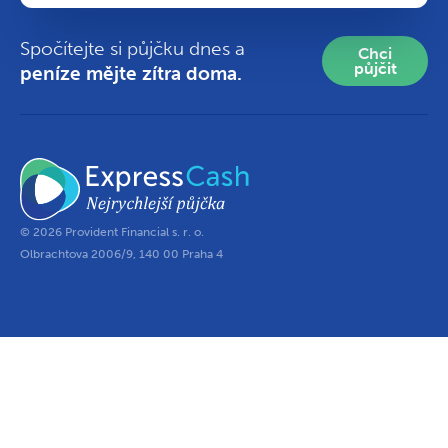
Spočítejte si půjčku dnes a
Chci
půjčit
peníze mějte zítra doma.
© 2026 Provident Financial s. r. o.
Olbrachtova 2006/9, 140 00 Praha 4