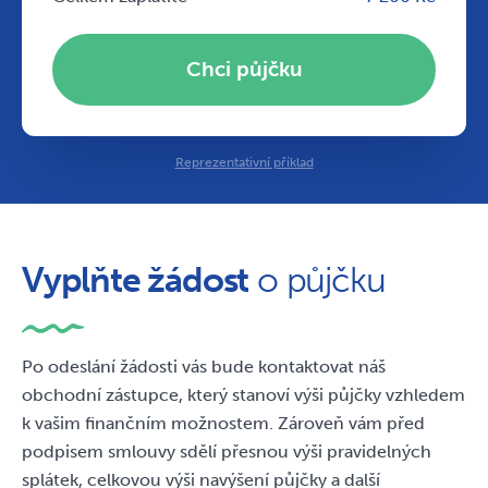
Chci půjčku
Reprezentativní příklad
Vyplňte žádost
Žádost byla úspěšně
o půjčku
odeslána,
Po odeslání žádosti vás bude kontaktovat náš
obchodní zástupce, který stanoví výši půjčky vzhledem
k vašim finančním možnostem. Zároveň vám před
podpisem smlouvy sdělí přesnou výši pravidelných
splátek, celkovou výši navýšení půjčky a další