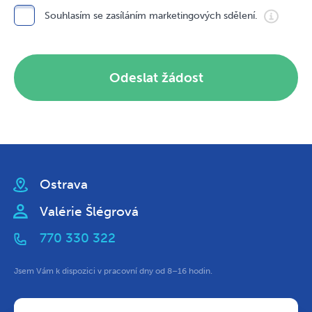
Souhlasím se zasíláním marketingových sdělení.
Odeslat žádost
Ostrava
Valérie Šlégrová
770 330 322
Jsem Vám k dispozici v pracovní dny od 8–16 hodin.