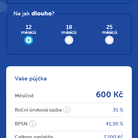
Na jak
dlouho
?
12
18
25
měsíců
měsíců
měsíců
Vaše půjčka
600 Kč
Měsíčně
Roční úroková sazba
35 %
RPSN
41,30 %
Celkem zaplatíte
7 200 Kč