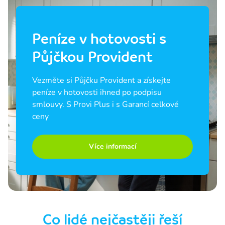
Peníze v hotovosti s
Půjčkou Provident
Vezměte si Půjčku Provident a získejte 
peníze v hotovosti ihned po podpisu 
smlouvy. S Provi Plus i s Garancí celkové 
ceny
Více informací
Co lidé nejčastěji řeší