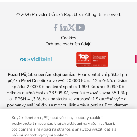
©
2026
Provident Česká Republika
. All rights reserved.
Cookies
Ochrana osobních údajů
Pozor! Půjčit si peníze stojí peníze.
 Reprezentativní příklad pro 
půjčku Provi Desetinku ve výši 20 000 Kč na 12 měsíců: měsíční 
splátka 2 000 Kč, poslední splátka 1 999 Kč, úrok 3 999 Kč, 
celková dlužná částka 23 999 Kč, pevná úroková sazba 35,1 % p. 
a., RPSN 41,3 %, bez poplatku za zpracování. Skutečná výše a 
podmínky vaší půjčky se mohou lišit v závislosti na Providentem 
provedeném posouzení vaší úvěruschopnosti. Nabídka platí pro 
všechny, kteří aktuálně u Providentu nesplácejí žádnou půjčku.
Když kliknete na „Přijmout všechny soubory cookie“,
Minimální doba splácení úvěru je 3 měsíce a maximální 36 měsíců a 
poskytnete tím souhlas k jejich ukládání na vašem zařízení,
což pomáhá s navigací na stránce, s analýzou využití dat a s
úroková sazba se pohybuje od 25 % do 69 % p. a.
našimi marketingovými snahami.
Společnost s účinností od 1. 10. 2025 neuplatňuje nárok na 