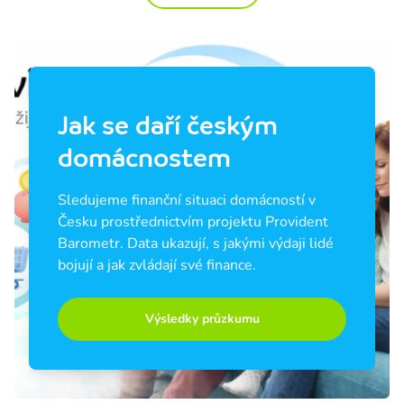
Jak se daří českým
domácnostem
Sledujeme finanční situaci domácností v 
Česku prostřednictvím projektu Provident 
Barometr. Data ukazují, s jakými výdaji lidé 
bojují a jak zvládají své finance.
Výsledky průzkumu