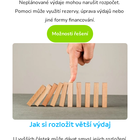
Neplánované výdaje mohou narušit rozpočet. 
Pomoci může využití rezervy, úprava výdajů nebo 
jiné formy financování.
Možnosti řešení
Jak si rozložit
větší výdaj
U vyšších částek může dávat smysl jejich rozložení 