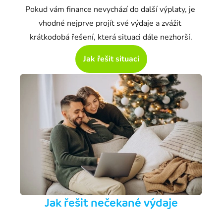
Pokud vám finance nevychází do další výplaty, je 
vhodné nejprve projít své výdaje a zvážit 
krátkodobá řešení, která situaci dále nezhorší.
Jak řešit situaci
Jak řešit
nečekané
výdaje