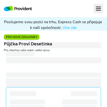
Provident Financial s. r. o.
Open
Posilujeme svou pozici na trhu, Express Cash se připojuje 
Půjčka Provident
k naší společnosti. 
Více zde
Půjčka Provi Desetinka
PRO NOVÉ ZÁKAZNÍKY
Půjčka Provi Desetinka
Provi Pojištění
Pro všechny vaše malé i velké výzvy
ProviGo
Proč Provident
Garance celkové ceny
U Půjčky Provident s balíčkem Plus předem víte, kolik zaplatíte. An
Licencovaná společnost